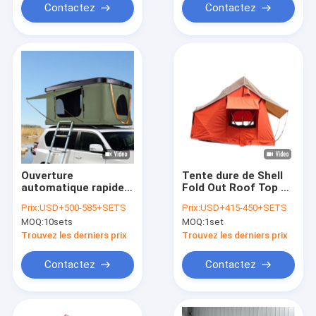
Contactez
Contactez
Ouverture
Tente dure de Shell
automatique rapide
Fold Out Roof Top de
de voiture de dessus
camion de couche
Prix:
USD+500-585+SETS
Prix:
USD+415-450+SETS
de toit de camping
d'unité centrale de
MOQ:
10sets
MOQ:
1set
de personnes quatre-
toile
saisons de la tente 2
Trouvez les derniers prix
Trouvez les derniers prix
ou 3
Contactez
Contactez