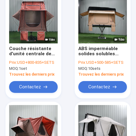
Couche résistante
ABS imperméable
d'unité centrale de
solides solubles
toile de dessus de
Shell Roof Top Tent
Prix:
USD+800-835+SETS
Prix:
USD+500-585+SETS
toit de camping de la
dure en aluminium de
MOQ:
1set
MOQ:
10sets
tente 2 ou 3
100%
d'abrasion
Trouvez les derniers prix
Trouvez les derniers prix
imperméable de
personnes
Contactez
Contactez
Maison
Produits
Au sujet de nous