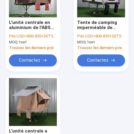
Visite d'usine
Contrôle de qualité
L'unité centrale en
Tente de camping
aluminium de l'ABS
imperméable de
Contactez-nous
solides solubles a
dessus de toit de
Prix:
USD+800-835+SETS
Prix:
USD+800-835+SETS
enduit le camping
l'ABS solides
MOQ:
1set
MOQ:
1set
supérieur de tente de
solubles de 100%
Nouvelles
toit de camion
Trouvez les derniers prix
Trouvez les derniers prix
Cas
Contactez
Contactez
Tente de sport en plein air
Tente de camping de dessus de toit
Sautez la tente de douche
cercle futé de danse polynésienne
L'unité centrale a