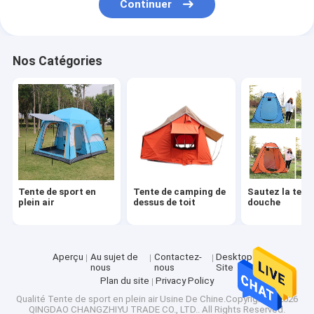
Continuer
Véhicule électrique de batterie au lithium
Vitesse protectrice de boxe
Nos Catégories
Équipement extérieur de divertissement
Chariot se pliant de chariot
Tente de sport en
Tente de camping de
Sautez la tent
plein air
dessus de toit
douche
Aperçu
Au sujet de
Contactez-
Desktop
nous
nous
Site
Plan du site
Privacy Policy
Qualité
Tente de sport en plein air
Usine De Chine.Copyright © 2026
QINGDAO CHANGZHIYU TRADE CO., LTD.. All Rights Reserved.