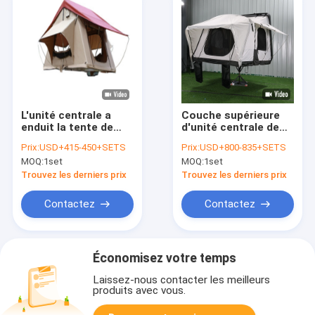
L'unité centrale a
Couche supérieure
enduit la tente de
d'unité centrale de
camping de dessus
toile de tente de toit
Prix:
USD+415-450+SETS
Prix:
USD+800-835+SETS
de toit de 3000mm,
automatique rapide
MOQ:
1set
MOQ:
1set
camion dur de Shell
de 2 ou 3 personnes
Roof Top Tent For
Trouvez les derniers prix
Trouvez les derniers prix
Contactez
Contactez
Économisez votre temps
Laissez-nous contacter les meilleurs
produits avec vous.