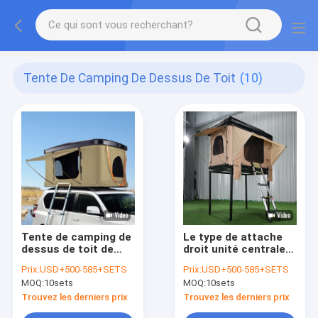
Tente De Camping De Dessus De Toit
(10)
Tente de camping de
Le type de attache
dessus de toit de
droit unité centrale
double couche pour
dure extérieure de
Prix:
USD+500-585+SETS
Prix:
USD+500-585+SETS
la voiture, 2 ou 3/3-4
Shell Car Roof Tent a
MOQ:
10sets
MOQ:
10sets
personne dur Shell
enduit
Roof Top Tent
Trouvez les derniers prix
Trouvez les derniers prix