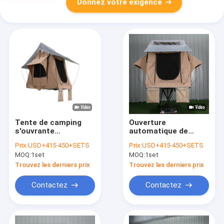
Donnez votre exigence
Tente de camping
Ouverture
s'ouvrante
automatique de
automatique rapide
tente supérieure
Prix:
USD+415-450+SETS
Prix:
USD+415-450+SETS
de dessus de toit,
imperméable de toit
MOQ:
1set
MOQ:
1set
tente de dessus de
de camion d'OEM
toit de camion pick-
Trouvez les derniers prix
Trouvez les derniers prix
up
Contactez
Contactez