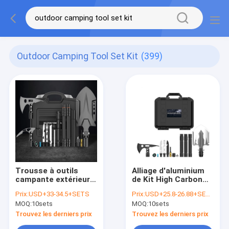
Outdoor Camping Tool Set Kit
(399)
Trousse à outils
Alliage d'aluminium
campante extérieure
de Kit High Carbon
multifonctionnelle de
Stainless Steel de
Prix:
USD+33-34.5+SETS
Prix:
USD+25.8-26.88+SETS
survie
survie essentielle
MOQ:
10sets
MOQ:
10sets
extérieure d'outil
Trouvez les derniers prix
Trouvez les derniers prix