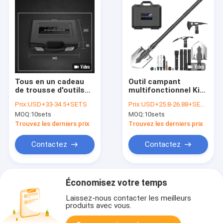
Tous en un cadeau
Outil campant
de trousse d'outils
multifonctionnel Kit
du camping 3CR13
For Outdoor
Prix:
USD+33-34.5+SETS
Prix:
USD+25.8-26.88+SETS
grand pour extérieur
Adventure
MOQ:
10sets
MOQ:
10sets
Trouvez les derniers prix
Trouvez les derniers prix
Contactez
Contactez
Économisez votre temps
Laissez-nous contacter les meilleurs
produits avec vous.