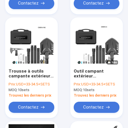
Contactez
Contactez
Trousse à outils
Outil campant
campante extérieure
extérieur
d'alliage d'aluminium
professionnel Kit
Prix:
USD+33-34.5+SETS
Prix:
USD+33-34.5+SETS
With Storage Room
MOQ:
10sets
MOQ:
10sets
Trouvez les derniers prix
Trouvez les derniers prix
Contactez
Contactez