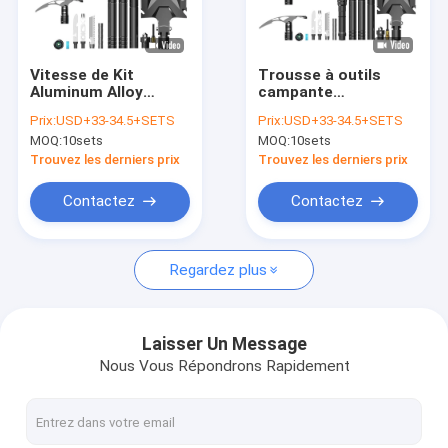
Visite d'usine
Contrôle de qualité
Vitesse de Kit
Trousse à outils
Aluminum Alloy
campante
Contactez-nous
Hiking Survival d'outil
professionnelle,
Prix:
USD+33-34.5+SETS
Prix:
USD+33-34.5+SETS
de camping de
trousse à outils de
MOQ:
10sets
MOQ:
10sets
combinaison
conceptions
Nouvelles
d'aventure
Trouvez les derniers prix
Trouvez les derniers prix
d'alpinisme
Cas
Contactez
Contactez
Regardez plus
Tente de sport en plein air
Tente de camping de dessus de toit
Laisser Un Message
Nous Vous Répondrons Rapidement
Sautez la tente de douche
cercle futé de danse polynésienne