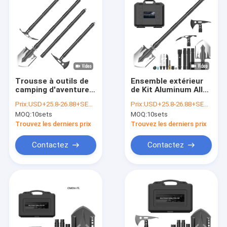
Trousse à outils de
Ensemble extérieur
camping d'aventure,
de Kit Aluminum Alloy
outil Kit With
Hand Tool de vitesse
Prix:
USD+25.8-26.88+SETS
Prix:
USD+25.8-26.88+SETS
Tactical Axe de pelle
de survie de secours
MOQ:
10sets
MOQ:
10sets
à survie
Trouvez les derniers prix
Trouvez les derniers prix
Contactez
Contactez
Maison
Produits
Au sujet de nous