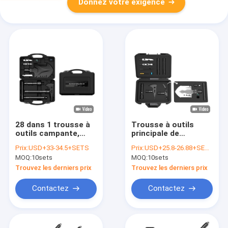
Donnez votre exigence
28 dans 1 trousse à
Trousse à outils
outils campante,
principale de
augmentant la
camping de pelle,
Prix:
USD+33-34.5+SETS
Prix:
USD+25.8-26.88+SETS
trousse à outils
boîte à outils de
MOQ:
10sets
MOQ:
10sets
militaire de survie
survie d'alliage
d'aluminium
Trouvez les derniers prix
Trouvez les derniers prix
Contactez
Contactez