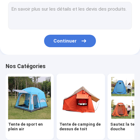
Canne de marche en bois
Vélo de montagne en aluminium
Scooter électrique de moto
Continuer
Vélo électrique de batterie au lithium
Pelle extérieure multifonctionnelle
Nos Catégories
Trousse à outils campante
Tente réglable Polonais
Scooter électrique en aluminium
Machine verticale de grimpeur
Tente de sport en
Tente de camping de
Sautez la tent
Vélo de rotation d'intérieur
plein air
dessus de toit
douche