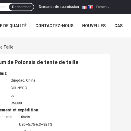
Demande de soumission
Rechercher
|
French
 DE QUALITÉ
CONTACTEZ-NOUS
NOUVELLES
CAS
e Taille
um de Polonais de tente de taille
uit:
Qingdao, Chine
CHUNYOO
ce
CM090
ement et expédition:
nde min:
10sets
USD+5.75-6.3+SETS