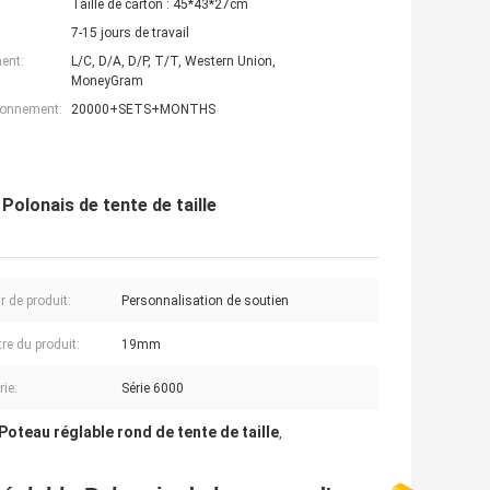
Taille de carton : 45*43*27cm
7-15 jours de travail
ent:
L/C, D/A, D/P, T/T, Western Union,
MoneyGram
ionnement:
20000+SETS+MONTHS
Polonais de tente de taille
r de produit:
Personnalisation de soutien
re du produit:
19mm
rie:
Série 6000
Poteau réglable rond de tente de taille
,