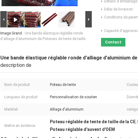
Détails d'emballage:
Délai de livraison:
Conditions de paiem
Capacité d'approvis
Image Grand :
Une bande élastique réglable ronde
d'alliage d'aluminium de Polonais de tente de taille
Contact
Une bande élastique réglable ronde d'alliage d'aluminium de 
description de
Nom de produit:
Poteau de tente
Couleu
Longueur de produit:
Personnalisation de soutien
Diamèt
Matériel:
Alliage d'aluminium
catégo
Poteau réglable de tente de taille de la CE
,
Mettre en évidence:
Poteau réglable d'auvent d'OEM