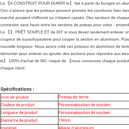
Le 【A CONSTRUIT POUR DURER le】 fait à partir du bungee en aluminiu
Ceci s'assure que les poteaux peuvent prendre les courbures bien ta
marché auraient chiffonné ou s'étaient cassés. Des sections de chaq
connexion sans heurt entre les sections de poteau pour votre - ensem
Le 【】 PRÊT SOUPLE ET de DIY si vous devez seulement enlever une par
coupeur de tuyau/tuyauterie pour couper la section en aluminium. Puis 
nouvelle longueur. Nous avons créé ces poteaux en aluminium de tent
démonter pour enlever ou ajouter des sections pour répondre aux beso
le】 100% d'achat de NO--risque de 【nous concevons chaque produit à l
chaque client.
Spécifications :
nom de produit
Poteau de tente
Couleur de produit
Personnalisation de soutien
Longueur de produit
Personnalisation de soutien
Diamètre de produit
19mm
matériel
Alliage d'aluminium