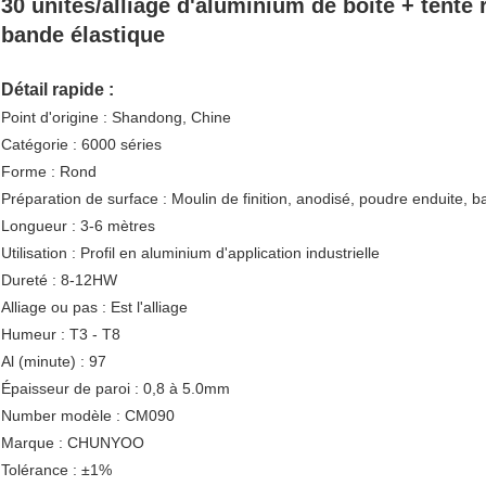
30 unités/alliage d'aluminium de boîte + tente
bande élastique
Détail rapide :
Point d'origine : Shandong, Chine
Catégorie : 6000 séries
Forme : Rond
Préparation de surface : Moulin de finition, anodisé, poudre enduite, ba
Longueur : 3-6 mètres
Utilisation : Profil en aluminium d'application industrielle
Dureté : 8-12HW
Alliage ou pas : Est l'alliage
Humeur : T3 - T8
Al (minute) : 97
Épaisseur de paroi : 0,8 à 5.0mm
Number modèle : CM090
Marque : CHUNYOO
Tolérance : ±1%