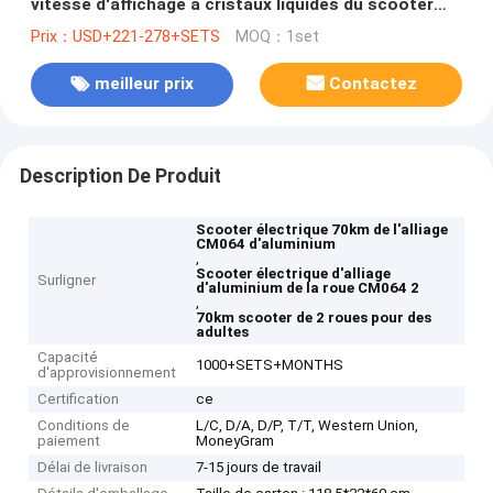
vitesse d'affichage à cristaux liquides du scooter
70km d'alliage d'aluminium de roue
Prix：USD+221-278+SETS
MOQ：1set
meilleur prix
Contactez
Description De Produit
Scooter électrique 70km de l'alliage
CM064 d'aluminium
,
Scooter électrique d'alliage
Surligner
d'aluminium de la roue CM064 2
,
70km scooter de 2 roues pour des
adultes
Capacité
1000+SETS+MONTHS
d'approvisionnement
Certification
ce
Conditions de
L/C, D/A, D/P, T/T, Western Union,
paiement
MoneyGram
Délai de livraison
7-15 jours de travail