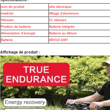
nom de produit
vélo électrique
matériel
Alliage d'aluminium
Vitesses
21 vitesses
Position de batterie
Batterie intégrée
Alimentation d'énergie
Batterie au lithium
Batterie
48V/10.4AH
Affichage de produit :