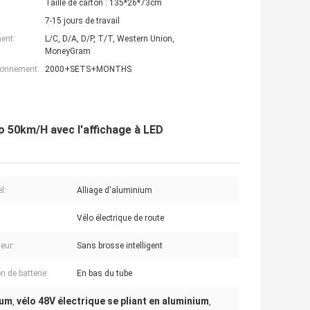
Taille de carton : 135*26*73cm
7-15 jours de travail
ent:
L/C, D/A, D/P, T/T, Western Union,
MoneyGram
ionnement:
2000+SETS+MONTHS
lo 50km/H avec l'affichage à LED
l:
Alliage d'aluminium
Vélo électrique de route
eur:
Sans brosse intelligent
n de batterie:
En bas du tube
ium
vélo 48V électrique se pliant en aluminium
,
,