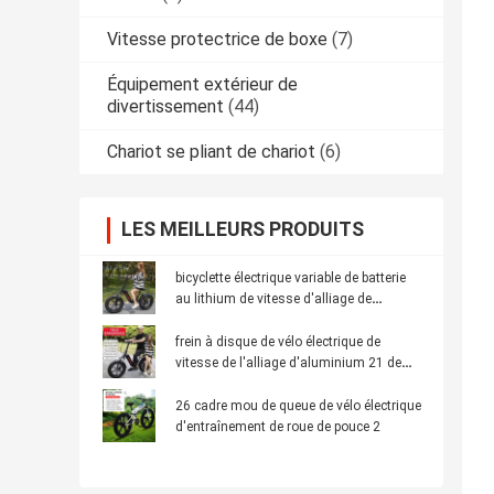
Vitesse protectrice de boxe
(7)
Équipement extérieur de
divertissement
(44)
Chariot se pliant de chariot
(6)
LES MEILLEURS PRODUITS
bicyclette électrique variable de batterie
au lithium de vitesse d'alliage de
magnésium de batterie au lithium
40Km/H
frein à disque de vélo électrique de
vitesse de l'alliage d'aluminium 21 de
60km double
26 cadre mou de queue de vélo électrique
d'entraînement de roue de pouce 2