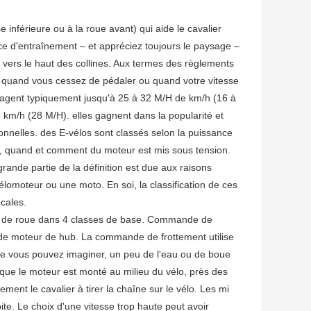
 inférieure ou à la roue avant) qui aide le cavalier
ce d'entraînement – et appréciez toujours le paysage –
 vers le haut des collines. Aux termes des règlements
 quand vous cessez de pédaler ou quand votre vitesse
voyagent typiquement jusqu'à 25 à 32 M/H de km/h (16 à
km/h (28 M/H). elles gagnent dans la popularité et
onnelles. des E-vélos sont classés selon la puissance
-d., quand et comment du moteur est mis sous tension.
rande partie de la définition est due aux raisons
vélomoteur ou une moto. En soi, la classification de ces
ocales.
es de roue dans 4 classes de base. Commande de
e moteur de hub. La commande de frottement utilise
me vous pouvez imaginer, un peu de l'eau ou de boue
que le moteur est monté au milieu du vélo, près des
ement le cavalier à tirer la chaîne sur le vélo. Les mi
te. Le choix d'une vitesse trop haute peut avoir