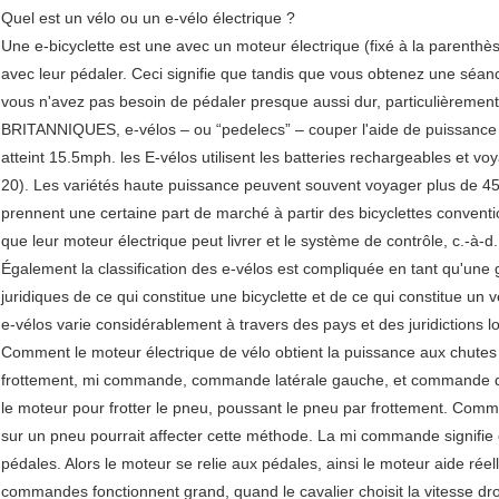
Quel est un vélo ou un e-vélo électrique ?
Une e-bicyclette est une avec un moteur électrique (fixé à la parenthèse
avec leur pédaler. Ceci signifie que tandis que vous obtenez une séan
vous n'avez pas besoin de pédaler presque aussi dur, particulièrement
BRITANNIQUES, e-vélos – ou “pedelecs” – couper l'aide de puissance
atteint 15.5mph. les E-vélos utilisent les batteries rechargeables et 
20). Les variétés haute puissance peuvent souvent voyager plus de 45 
prennent une certaine part de marché à partir des bicyclettes conventi
que leur moteur électrique peut livrer et le système de contrôle, c.-à
Également la classification des e-vélos est compliquée en tant qu'une g
juridiques de ce qui constitue une bicyclette et de ce qui constitue un 
e-vélos varie considérablement à travers des pays et des juridictions l
Comment le moteur électrique de vélo obtient la puissance aux chut
frottement, mi commande, commande latérale gauche, et commande d
le moteur pour frotter le pneu, poussant le pneu par frottement. Com
sur un pneu pourrait affecter cette méthode. La mi commande signifie 
pédales. Alors le moteur se relie aux pédales, ainsi le moteur aide réell
commandes fonctionnent grand, quand le cavalier choisit la vitesse droi