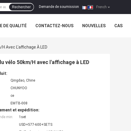
Demande de soumission
Rechercher
|
French
 DE QUALITÉ
CONTACTEZ-NOUS
NOUVELLES
CAS
/H Avec L'affichage À LED
 du vélo 50km/H avec l'affichage à LED
uit:
Qingdao, Chine
CHUNYOO
ce
EMTB-008
ement et expédition:
nde min:
1set
USD+577-600+SETS