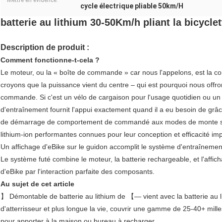
Mettre en évidence:
cycle électrique pliable 50km/H
batterie au lithium 30-50Km/h pliant la bicycle
Description de produit :
Comment fonctionne-t-cela ?
Le moteur, ou la « boîte de commande » car nous l'appelons, est la c
croyons que la puissance vient du centre – qui est pourquoi nous off
commande. Si c'est un vélo de cargaison pour l'usage quotidien ou un
d'entraînement fournit l'appui exactement quand il a eu besoin de grâ
de démarrage de comportement de commandé aux modes de monte sporti
lithium-ion performantes connues pour leur conception et efficacité im
Un affichage d'eBike sur le guidon accomplit le système d'entraînemen
Le système futé combine le moteur, la batterie rechargeable, et l'affi
d'eBike par l'interaction parfaite des composants.
Au sujet de cet article
】 Démontable de batterie au lithium de 【— vient avec la batterie au 
d'atterrisseur et plus longue la vie, couvrir une gamme de 25-40+ mil
pour apporter à la maison ou bureau à recharger.