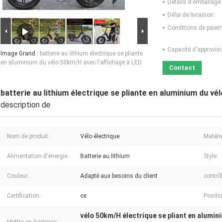
Détails d'emballage:
Délai de livraison:
Conditions de paiem
Capacité d'approvis
Image Grand :
batterie au lithium électrique se pliante
en aluminium du vélo 50km/H avec l'affichage à LED
Contact
batterie au lithium électrique se pliante en aluminium du vé
description de
Nom de produit:
Vélo électrique
Matérie
Alimentation d'énergie:
Batterie au lithium
Style:
Couleur:
Adapté aux besoins du client
contrôl
Certification:
ce
Positio
vélo 50km/H électrique se pliant en alumin