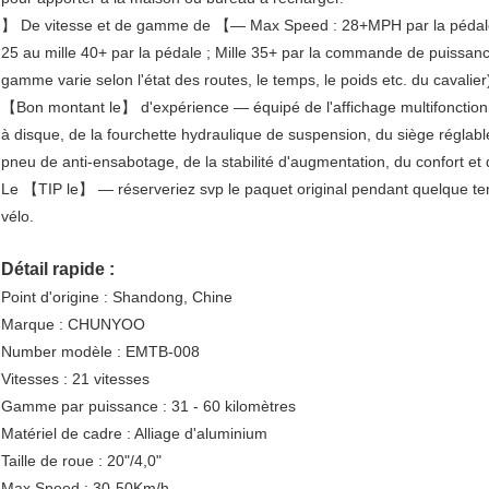
】 De vitesse et de gamme de 【— Max Speed : 28+MPH par la pédale
25 au mille 40+ par la pédale ; Mille 35+ par la commande de puissance
gamme varie selon l'état des routes, le temps, le poids etc. du cavalier
【Bon montant le】 d'expérience — équipé de l'affichage multifonctionnel
à disque, de la fourchette hydraulique de suspension, du siège réglable
pneu de anti-ensabotage, de la stabilité d'augmentation, du confort et 
Le 【TIP le】 — réserveriez svp le paquet original pendant quelque tem
vélo.
Détail rapide :
Point d'origine : Shandong, Chine
Marque : CHUNYOO
Number modèle : EMTB-008
Vitesses : 21 vitesses
Gamme par puissance : 31 - 60 kilomètres
Matériel de cadre : Alliage d'aluminium
Taille de roue : 20"/4,0"
Max Speed : 30-50Km/h