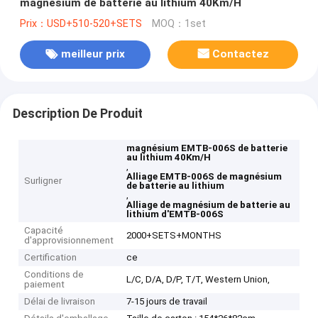
magnésium de batterie au lithium 40Km/H
Prix：USD+510-520+SETS
MOQ：1set
meilleur prix
Contactez
Description De Produit
magnésium EMTB-006S de batterie
au lithium 40Km/H
,
Alliage EMTB-006S de magnésium
Surligner
de batterie au lithium
,
Alliage de magnésium de batterie au
lithium d'EMTB-006S
Capacité
2000+SETS+MONTHS
d'approvisionnement
Certification
ce
Conditions de
L/C, D/A, D/P, T/T, Western Union,
paiement
Délai de livraison
7-15 jours de travail