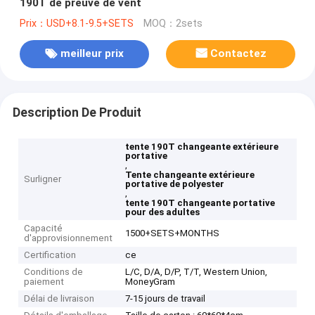
190T de preuve de vent
Prix：USD+8.1-9.5+SETS
MOQ：2sets
meilleur prix
Contactez
Description De Produit
tente 190T changeante extérieure
portative
,
Tente changeante extérieure
Surligner
portative de polyester
,
tente 190T changeante portative
pour des adultes
Capacité
1500+SETS+MONTHS
d'approvisionnement
Certification
ce
Conditions de
L/C, D/A, D/P, T/T, Western Union,
paiement
MoneyGram
Délai de livraison
7-15 jours de travail