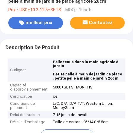
pelle à main de jardin de place agricole 26cm
Prix：USD+10.2-12.5+SETS
MOQ：10sets
meilleur prix
Contactez
Description De Produit
Pelle tenue dans la main agricole à
jardin
,
Surligner
Petite pelle à main de jardin de place
,
petite pelle à main de jardin 26cm
Capacité
5000+SETS+MONTHS
d'approvisionnement
Certification
ce
Conditions de
L/C, D/A, D/P, T/T, Western Union,
paiement
MoneyGram
Délai de livraison
7-15 jours de travail
Détails d'emballage
Taille de carton : 26*14.8*5.5cm