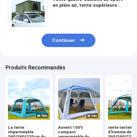
en plein air, tente supérieure
campante automatique de toit
de remorque
Continuer
Produits Recommandés
La tente
Auvent 100%
tente tentes
imperméable
campant
d'homme de
360*360*220cm du
imperméable du
360*360*220c