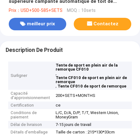
supérieure campante automatique de toit de
remorque
Prix：USD+500-585+SETS
MOQ：10sets
meilleur prix
Contactez
Description De Produit
Tente de sport en plein air de la
remorque CF010
,
Surligner
Tente CF010 de sport en plein air de
remorque
,
Tente CF010 de sport de remorque
Capacité
200+SETS+MONTHS
d'approvisionnement
Certification
ce
Conditions de
L/C, D/A, D/P, T/T, Western Union,
paiement
MoneyGram
Délai de livraison
7-15 jours de travail
Détails d'emballage
Taille de carton : 215*130*33cm