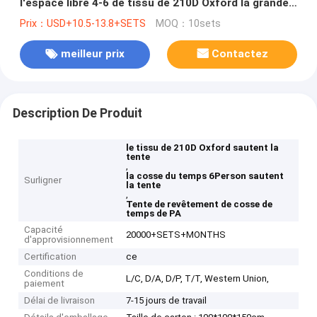
l'espace libre 4-6 de tissu de 210D Oxford la grande
sautent la tente
Prix：USD+10.5-13.8+SETS
MOQ：10sets
meilleur prix
Contactez
Description De Produit
le tissu de 210D Oxford sautent la
tente
,
la cosse du temps 6Person sautent
Surligner
la tente
,
Tente de revêtement de cosse de
temps de PA
Capacité
20000+SETS+MONTHS
d'approvisionnement
Certification
ce
Conditions de
L/C, D/A, D/P, T/T, Western Union,
paiement
Délai de livraison
7-15 jours de travail