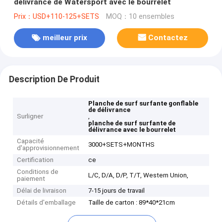
délivrance de Watersport avec le bourrelet
Prix：USD+110-125+SETS
MOQ：10 ensembles
meilleur prix
Contactez
Description De Produit
Planche de surf surfante gonflable
de délivrance
Surligner
,
planche de surf surfante de
délivrance avec le bourrelet
Capacité
3000+SETS+MONTHS
d'approvisionnement
Certification
ce
Conditions de
L/C, D/A, D/P, T/T, Western Union,
paiement
Délai de livraison
7-15 jours de travail
Détails d'emballage
Taille de carton : 89*40*21cm