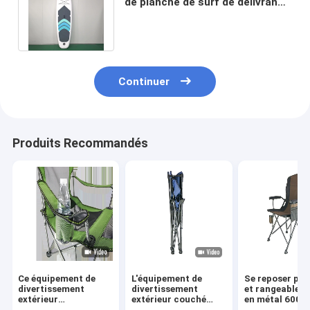
de planche de surf de délivrance
de Watersport avec le bourrelet
Continuer
Produits Recommandés
Ce équipement de
L'équipement de
Se reposer por
divertissement
divertissement
et rangeable d
extérieur
extérieur couché
en métal 600D 
escamotable 210d
100% polyester replie
enfants mente