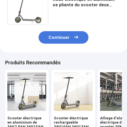
se pliante du scooter deux
pneu pneumatique de 10
pouces
Continuer
Produits Recommandés
Scooter électrique
Scooter électrique
Alliage d'alum
en aluminium de
rechargeable
électrique du
36V7.8AH 36V15AH
36V10AH 36V13AH
scooter 30km/